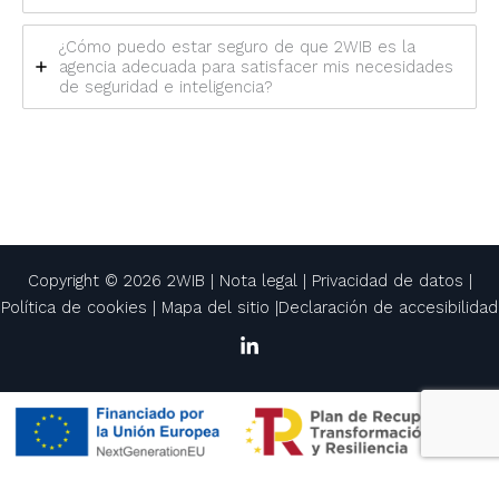
¿Cómo puedo estar seguro de que 2WIB es la
agencia adecuada para satisfacer mis necesidades
de seguridad e inteligencia?
Copyright © 2026 2WIB |
Nota legal
|
Privacidad de datos
|
Política de cookies
|
Mapa del sitio
|
Declaración de accesibilidad