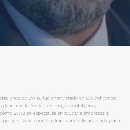
eraciones de 2WIB, fue entrevistado en El Confidencial
agencia en la gestión de riesgos e inteligencia
có cómo 2WIB se especializa en ayudar a empresas a
s personalizadas que integran tecnología avanzada y una