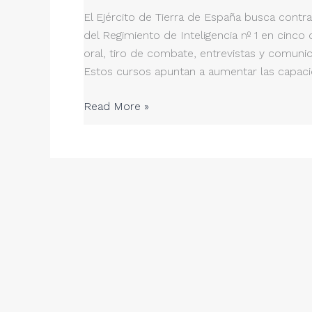
El Ejército de Tierra de España busca contra
del Regimiento de Inteligencia nº 1 en cinco
oral, tiro de combate, entrevistas y comunic
Estos cursos apuntan a aumentar las capaci
2WIB
Read More »
Worldwide
Intelligence
Base:
Reforzando
la
formación
del
Ejército
con
su
experiencia