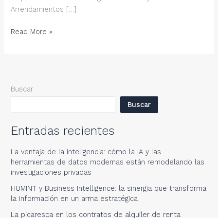
Arrendamientos […]
La
Read More »
picaresca
en
los
contratos
Buscar
de
alquiler
Buscar
de
renta
Entradas recientes
antigua:
¿Qué
La ventaja de la inteligencia: cómo la IA y las
está
herramientas de datos modernas están remodelando las
ocurriendo?
investigaciones privadas
HUMINT y Business Intelligence: la sinergia que transforma
la información en un arma estratégica
La picaresca en los contratos de alquiler de renta